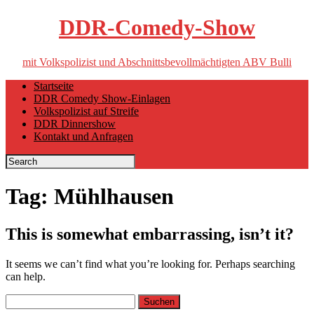
DDR-Comedy-Show
mit Volkspolizist und Abschnittsbevollmächtigten ABV Bulli
Skip
Startseite
to
DDR Comedy Show-Einlagen
content
Volkspolizist auf Streife
DDR Dinnershow
Kontakt und Anfragen
Tag:
Mühlhausen
This is somewhat embarrassing, isn’t it?
It seems we can’t find what you’re looking for. Perhaps searching
can help.
Suchen
nach: