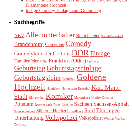
Diamantene Hochzeit
lustige Comedy Einlage zum Geburtstag
Suchbegriffe
Alleinunterhalter
ABV
Betriebsfeier
Brand-Erbisdorf
Comedy
Brandenburg
Comedian
DDR
Einlage
Comedykünstler
Cottbus
Frankfurt (Oder)
Familienfeier
Flöha
Freiberg
Geburtstag
Geburtstagseinlage
Goldene
Geburtstagsfeier
Glauchau
Hochzeit
Karl-Marx-
Hainichen
Hohenstein-Ernstthal
Komiker
Stadt
Klingenthal
Marienberg
Niesky
Oelsnitz
Potsdam
Sachsen
Sachsen-Anhalt
Reichenbach
Riesa
Rochlitz
Suhl
Thüringen
Silberne Hochzeit
Schwarzenberg
Stollberg
Volkspolizei
Unterhaltung
Volkspolizist
Weimar
Werdau
Zschopau