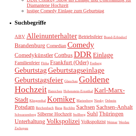
Diamantene Hochzeit
lustige Comedy Einlage zum Geburtstag
Suchbegriffe
Alleinunterhalter
ABV
Betriebsfeier
Brand-Erbisdorf
Comedy
Brandenburg
Comedian
DDR
Einlage
Comedykünstler
Cottbus
Frankfurt (Oder)
Familienfeier
Flöha
Freiberg
Geburtstag
Geburtstagseinlage
Goldene
Geburtstagsfeier
Glauchau
Hochzeit
Karl-Marx-
Hainichen
Hohenstein-Ernstthal
Komiker
Stadt
Klingenthal
Marienberg
Niesky
Oelsnitz
Potsdam
Sachsen
Sachsen-Anhalt
Reichenbach
Riesa
Rochlitz
Suhl
Thüringen
Silberne Hochzeit
Schwarzenberg
Stollberg
Volkspolizei
Unterhaltung
Volkspolizist
Weimar
Werdau
Zschopau