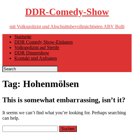
DDR-Comedy-Show
mit Volkspolizist und Abschnittsbevollmächtigten ABV Bulli
Skip
Startseite
to
DDR Comedy Show-Einlagen
content
Volkspolizist auf Streife
DDR Dinnershow
Kontakt und Anfragen
Tag:
Hohenmölsen
This is somewhat embarrassing, isn’t it?
It seems we can’t find what you’re looking for. Perhaps searching
can help.
Suchen
nach: