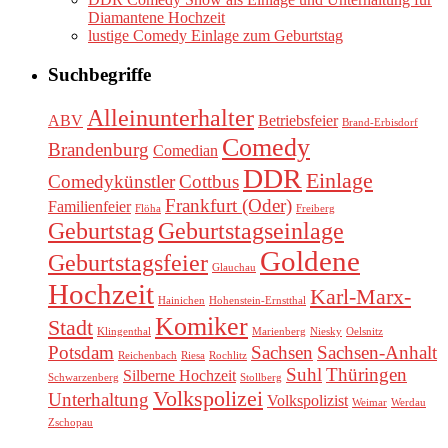
Diamantene Hochzeit
lustige Comedy Einlage zum Geburtstag
Suchbegriffe
Alleinunterhalter
ABV
Betriebsfeier
Brand-Erbisdorf
Comedy
Brandenburg
Comedian
DDR
Einlage
Comedykünstler
Cottbus
Frankfurt (Oder)
Familienfeier
Flöha
Freiberg
Geburtstag
Geburtstagseinlage
Goldene
Geburtstagsfeier
Glauchau
Hochzeit
Karl-Marx-
Hainichen
Hohenstein-Ernstthal
Komiker
Stadt
Klingenthal
Marienberg
Niesky
Oelsnitz
Potsdam
Sachsen
Sachsen-Anhalt
Reichenbach
Riesa
Rochlitz
Suhl
Thüringen
Silberne Hochzeit
Schwarzenberg
Stollberg
Volkspolizei
Unterhaltung
Volkspolizist
Weimar
Werdau
Zschopau