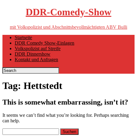
DDR-Comedy-Show
mit Volkspolizist und Abschnittsbevollmächtigten ABV Bulli
Skip
Startseite
to
DDR Comedy Show-Einlagen
content
Volkspolizist auf Streife
DDR Dinnershow
Kontakt und Anfragen
Tag:
Hettstedt
This is somewhat embarrassing, isn’t it?
It seems we can’t find what you’re looking for. Perhaps searching
can help.
Suchen
nach: